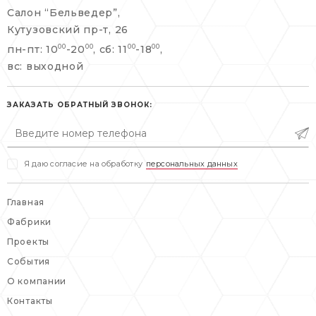
Салон “Бельведер”,
+7 495 215 06 86
Кутузовский пр-т, 26
+7 495 477 45 43
пн-пт: 10
-20
, сб: 11
-18
,
00
00
00
00
info@belveder-e.ru
info@belveder-e.ru
вс: выходной
пн-пт: 10:00-20:00
пн-пт: 10:00-19:00
сб, вс: выходной
ЗАКАЗАТЬ ОБРАТНЫЙ ЗВОНОК:
сб: выходной
вс: выходной
Я даю согласие на обработку
персональных данных
Главная
Фабрики
Проекты
События
О компании
Контакты