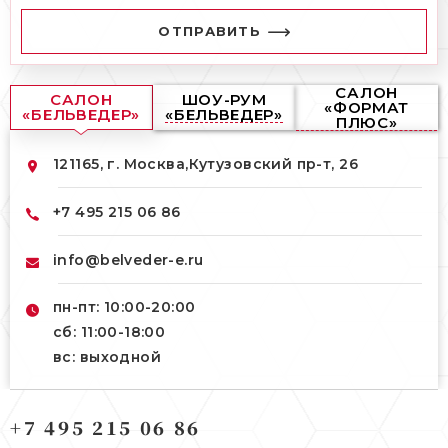
ОТПРАВИТЬ
САЛОН
САЛОН
ШОУ-РУМ
«ФОРМАТ
«БЕЛЬВЕДЕР»
«БЕЛЬВЕДЕР»
ПЛЮС»
121165, г. Москва,
Кутузовский пр-т, 26
+7 495 215 06 86
info@belveder-e.ru
пн-пт: 10:00-20:00
сб: 11:00-18:00
вс: выходной
121165, г. Москва,
+7 495 215 06 86
121165, г. Москва,
Кутузовский пр-т, 26
Берсеневский переулок, 3/10с7