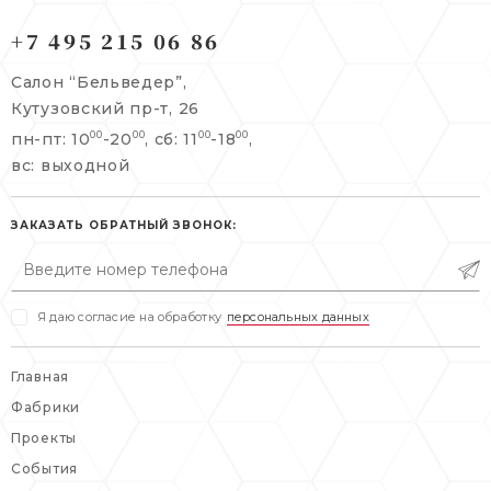
121165, г. Москва,
121165, г. Москва,
Кутузовский пр-т, 26
+7 495 215 06 86
Берсеневский переулок, 3/10с7
+7 495 215 06 86
Салон “Бельведер”,
+7 495 477 45 43
Кутузовский пр-т, 26
info@belveder-e.ru
пн-пт: 10
-20
, сб: 11
-18
,
00
00
00
00
info@belveder-e.ru
вс: выходной
пн-пт: 10:00-20:00
пн-пт: 10:00-19:00
сб, вс: выходной
сб: выходной
ЗАКАЗАТЬ ОБРАТНЫЙ ЗВОНОК:
вс: выходной
Я даю согласие на обработку
персональных данных
Главная
Фабрики
Проекты
События