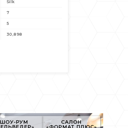
Silk
7
5
30,898
ШОУ-РУМ
САЛОН
БЕЛЬВЕДЕР»
«ФОРМАТ ПЛЮС»