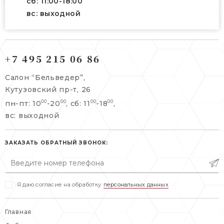
сб: 11:00-18:00
вс: выходной
121165, г. Москва,
121165, г. Москва,
Кутузовский пр-т, 26
+7 495 215 06 86
Берсеневский переулок, 3/10с7
+7 495 215 06 86
Салон “Бельведер”,
+7 495 477 45 43
Кутузовский пр-т, 26
info@belveder-e.ru
пн-пт: 10
-20
, сб: 11
-18
,
00
00
00
00
info@belveder-e.ru
вс: выходной
пн-пт: 10:00-20:00
пн-пт: 10:00-19:00
сб, вс: выходной
сб: выходной
ЗАКАЗАТЬ ОБРАТНЫЙ ЗВОНОК:
вс: выходной
Я даю согласие на обработку
персональных данных
Главная