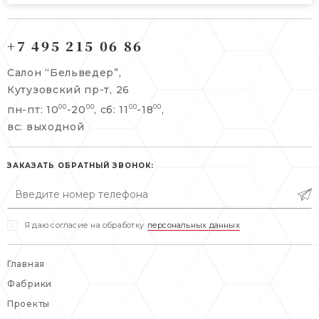
121165, г. Москва,
121165, г. Москва,
Кутузовский пр-т, 26
+7 495 215 06 86
Берсеневский переулок, 3/10с7
+7 495 215 06 86
Салон “Бельведер”,
+7 495 477 45 43
Кутузовский пр-т, 26
info@belveder-e.ru
пн-пт: 10
-20
, сб: 11
-18
,
00
00
00
00
info@belveder-e.ru
вс: выходной
пн-пт: 10:00-20:00
пн-пт: 10:00-19:00
сб, вс: выходной
сб: выходной
ЗАКАЗАТЬ ОБРАТНЫЙ ЗВОНОК:
вс: выходной
Я даю согласие на обработку
персональных данных
Главная
Фабрики
Проекты