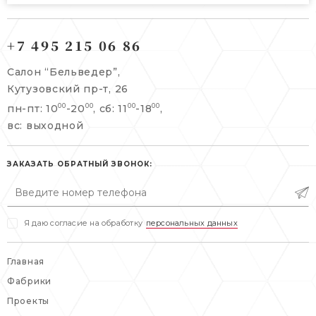
121165, г. Москва,
121165, г. Москва,
Кутузовский пр-т, 26
+7 495 215 06 86
Берсеневский переулок, 3/10с7
+7 495 215 06 86
Салон “Бельведер”,
+7 495 477 45 43
Кутузовский пр-т, 26
info@belveder-e.ru
пн-пт: 10
-20
, сб: 11
-18
,
00
00
00
00
info@belveder-e.ru
вс: выходной
пн-пт: 10:00-20:00
пн-пт: 10:00-19:00
сб, вс: выходной
сб: выходной
ЗАКАЗАТЬ ОБРАТНЫЙ ЗВОНОК:
вс: выходной
Я даю согласие на обработку
персональных данных
Главная
Фабрики
Проекты