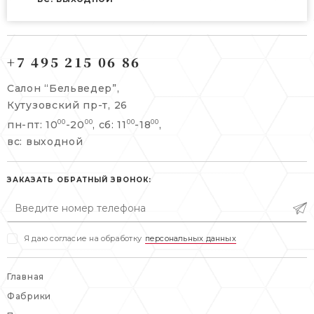
121165, г. Москва,
121165, г. Москва,
Кутузовский пр-т, 26
+7 495 215 06 86
Берсеневский переулок, 3/10с7
+7 495 215 06 86
Салон “Бельведер”,
+7 495 477 45 43
Кутузовский пр-т, 26
info@belveder-e.ru
пн-пт: 10
-20
, сб: 11
-18
,
00
00
00
00
info@belveder-e.ru
вс: выходной
пн-пт: 10:00-20:00
пн-пт: 10:00-19:00
сб, вс: выходной
сб: выходной
ЗАКАЗАТЬ ОБРАТНЫЙ ЗВОНОК:
вс: выходной
Я даю согласие на обработку
персональных данных
Главная
Фабрики